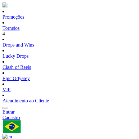
Promoções
Torneios
4
Drops and Wins
Lucky Drops
Clash of Reels
Epic Odyssey
VIP
Atendimento ao Cliente
Entrar
Cadastro