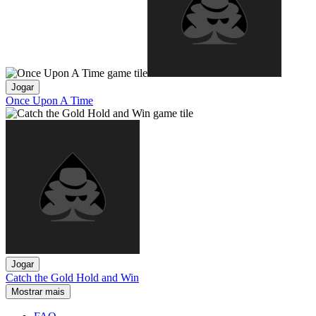
Jogar
Once Upon A Time
Jogar
Catch the Gold Hold and Win
Mostrar mais