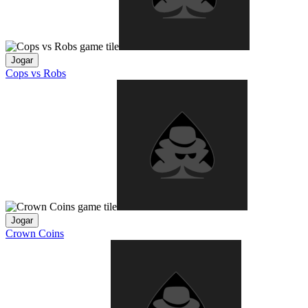
Jogar
Cops vs Robs
Jogar
Crown Coins