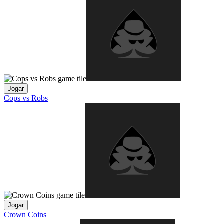
Jogar
Cops vs Robs
Jogar
Crown Coins