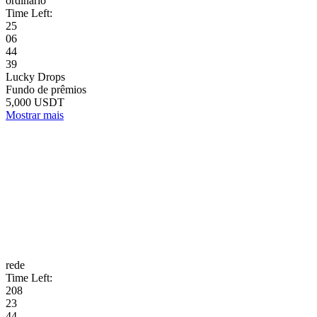
ordinário
Time Left:
25
06
44
39
Lucky Drops
Fundo de prêmios
5,000 USDT
Mostrar mais
rede
Time Left:
208
23
44