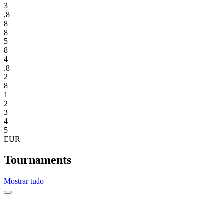
3
,
8
8
8
5
8
4
.
8
2
8
1
2
3
4
5
EUR
Tournaments
Mostrar tudo