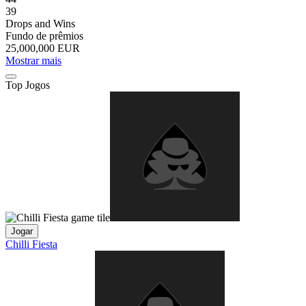
39
Drops and Wins
Fundo de prêmios
25,000,000 EUR
Mostrar mais
Top Jogos
Jogar
Chilli Fiesta