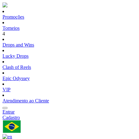
Promoções
Torneios
4
Drops and Wins
Lucky Drops
Clash of Reels
Epic Odyssey
VIP
Atendimento ao Cliente
Entrar
Cadastro