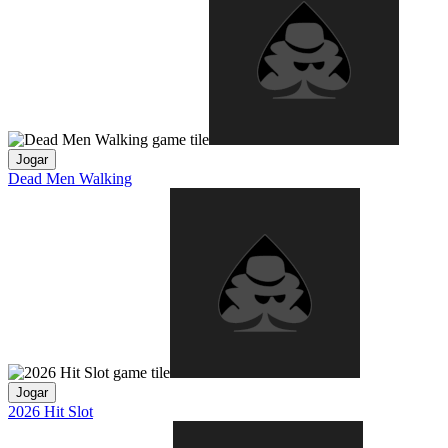
Jogar
Dead Men Walking
Jogar
2026 Hit Slot