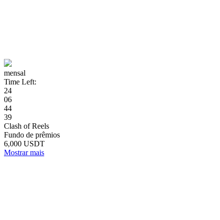
mensal
Time Left:
24
06
44
39
Clash of Reels
Fundo de prêmios
6,000 USDT
Mostrar mais