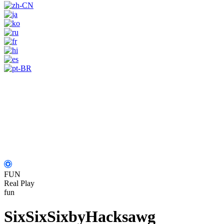
FUN
Real Play
fun
SixSixSix
by
Hacksawg