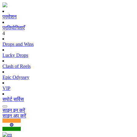
प्रमोशन
प्रतियोगिताएँ
4
Drops and Wins
Lucky Drops
Clash of Reels
Epic Odyssey
VIP
सपोर्ट सर्विस
साइन इन करें
साइन अप करें