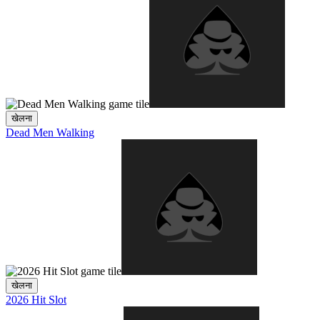
खेलना
Dead Men Walking
खेलना
2026 Hit Slot