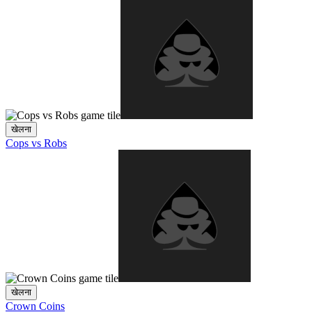
खेलना
Cops vs Robs
खेलना
Crown Coins