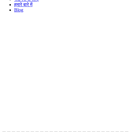
हमारे बारे में
Blog