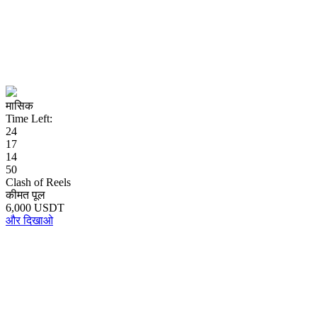
मासिक
Time Left:
24
17
14
50
Clash of Reels
कीमत पूल
6,000 USDT
और दिखाओ