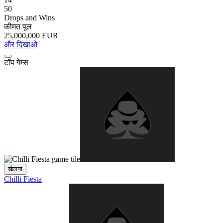
50
Drops and Wins
कीमत पूल
25,000,000 EUR
और दिखाओ
टॉप गेम्स
खेलना
Chilli Fiesta