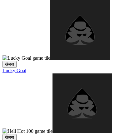
खेलना
Lucky Goal
खेलना