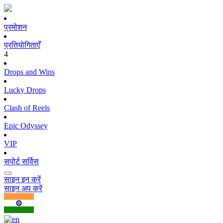
प्रमोशन
प्रतियोगिताएँ
4
Drops and Wins
Lucky Drops
Clash of Reels
Epic Odyssey
VIP
सपोर्ट सर्विस
साइन इन करें
साइन अप करें