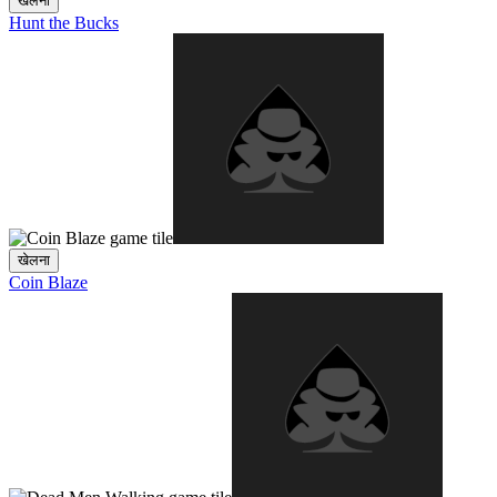
खेलना
Hunt the Bucks
खेलना
Coin Blaze