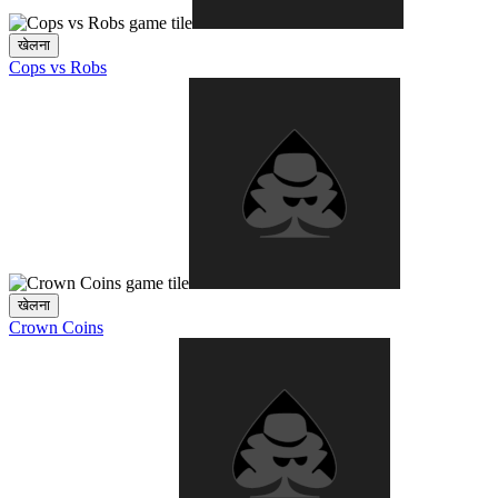
खेलना
Cops vs Robs
खेलना
Crown Coins