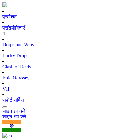
प्रमोशन
प्रतियोगिताएँ
4
Drops and Wins
Lucky Drops
Clash of Reels
Epic Odyssey
VIP
सपोर्ट सर्विस
साइन इन करें
साइन अप करें