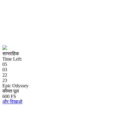
साप्ताहिक
Time Left:
05
03
22
23
Epic Odyssey
कीमत पूल
600 FS
और दिखाओ