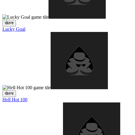
खेलना
Lucky Goal
खेलना
Hell Hot 100