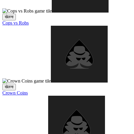
खेलना
Cops vs Robs
खेलना
Crown Coins