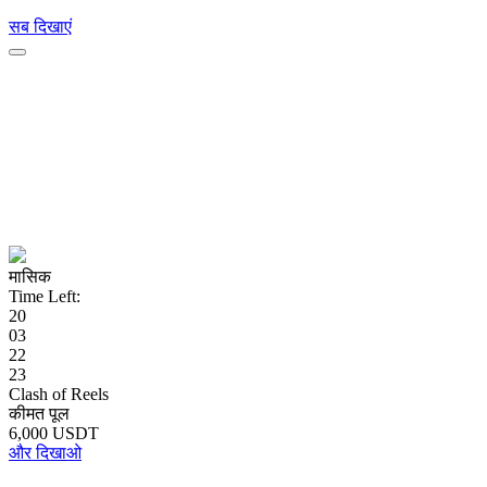
सब दिखाएं
मासिक
Time Left:
20
03
22
23
Clash of Reels
कीमत पूल
6,000 USDT
और दिखाओ