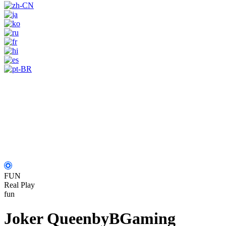
FUN
Real Play
fun
Joker Queen
by
BGaming