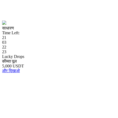
साधारण
Time Left:
21
03
22
23
Lucky Drops
कीमत पूल
5,000 USDT
और दिखाओ