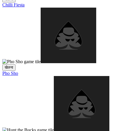
Chilli Fiesta
खेलना
Pho Sho