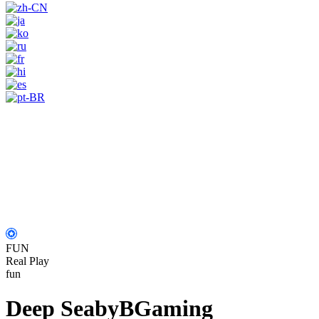
FUN
Real Play
fun
Deep Sea
by
BGaming