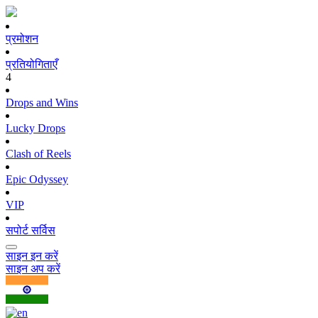
प्रमोशन
प्रतियोगिताएँ
4
Drops and Wins
Lucky Drops
Clash of Reels
Epic Odyssey
VIP
सपोर्ट सर्विस
साइन इन करें
साइन अप करें