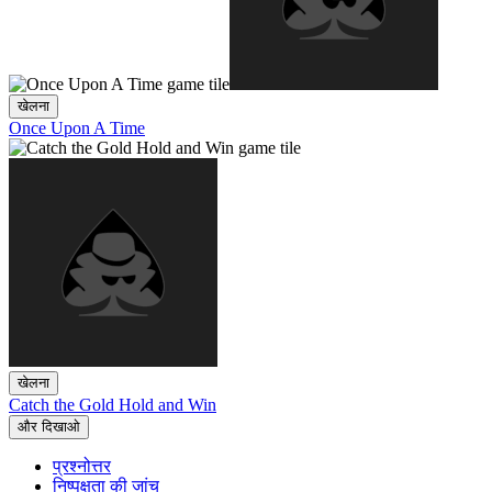
खेलना
Once Upon A Time
खेलना
Catch the Gold Hold and Win
और दिखाओ
प्रश्नोत्तर
निष्पक्षता की जांच