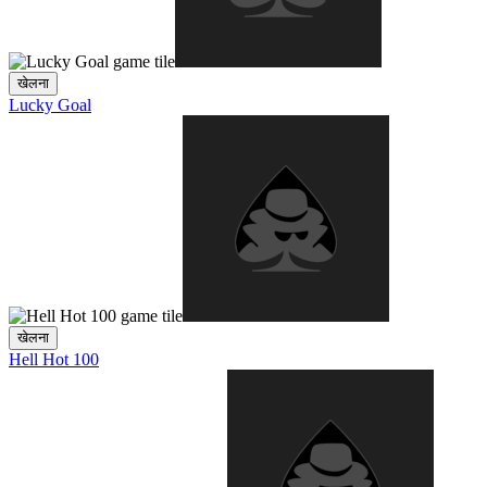
खेलना
Lucky Goal
खेलना
Hell Hot 100