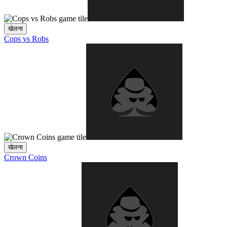
खेलना
Cops vs Robs
खेलना
Crown Coins