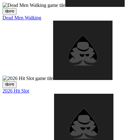
खेलना
Dead Men Walking
खेलना
2026 Hit Slot