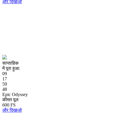
और दिखाओ
साप्ताहिक
में पूरा हुआ:
09
17
59
48
Epic Odyssey
कीमत पूल
600 FS
और दिखाओ