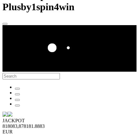
Plus
by
1spin4win
JACKPOT
8
1
8
0
8
3
,
8
7
8
1
8
1
.
8
8
8
3
EUR