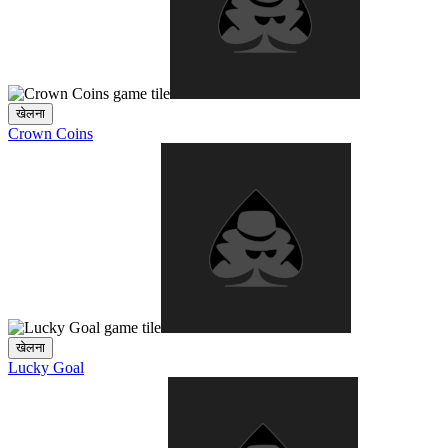
खेलना
Crown Coins
खेलना
Lucky Goal