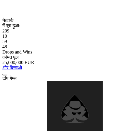
नेटवर्क
में पूरा हुआ:
209
10
59
48
Drops and Wins
कीमत पूल
25,000,000 EUR
और दिखाओ
टॉप गेम्स