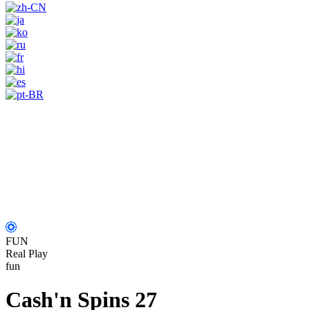
FUN
Real Play
fun
Cash'n Spins 27