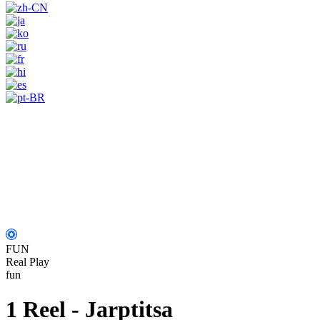
FUN
Real Play
fun
1 Reel - Jarptitsa