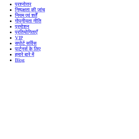
प्रश्नोत्तर
निष्पक्षता की जांच
नियम एवं शर्तें
गोपनीयता नीति
प्रमोशन
प्रतियोगिताएँ
VIP
सपोर्ट सर्विस
पार्टनर्स के लिए
हमारे बारे में
Blog