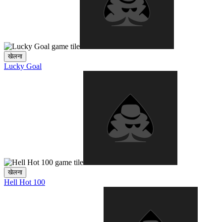
खेलना
Lucky Goal
खेलना
Hell Hot 100