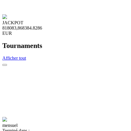
JACKPOT
8
1
8
0
8
3
,
8
6
8
3
8
4
.
8
2
8
6
EUR
Tournaments
Afficher tout
mensuel
Terminé dans :