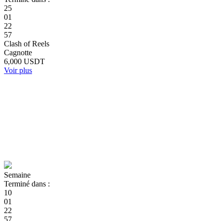
25
01
22
57
Clash of Reels
Cagnotte
6,000 USDT
Voir plus
Semaine
Terminé dans :
10
01
22
57