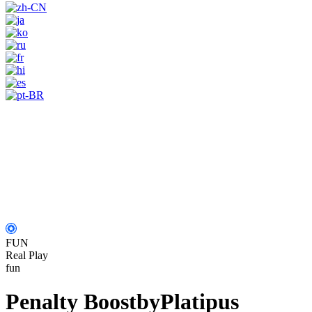
FUN
Real Play
fun
Penalty Boost
by
Platipus