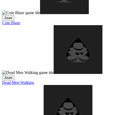
Jouer
Coin Blaze
Jouer
Dead Men Walking