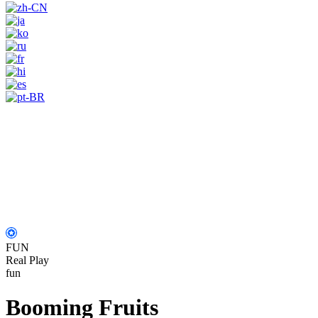
FUN
Real Play
fun
Booming Fruits