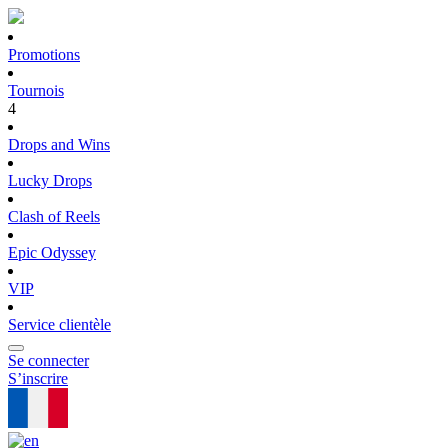
Promotions
Tournois
4
Drops and Wins
Lucky Drops
Clash of Reels
Epic Odyssey
VIP
Service clientèle
Se connecter
S’inscrire