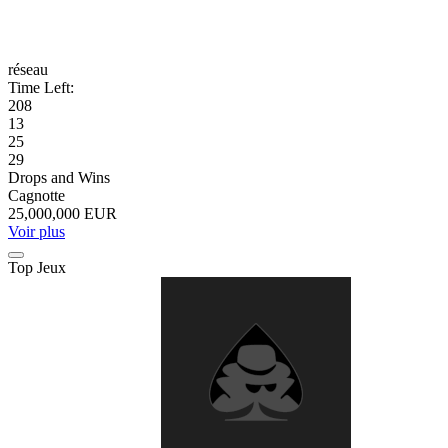
réseau
Time Left:
208
13
25
29
Drops and Wins
Cagnotte
25,000,000 EUR
Voir plus
Top Jeux