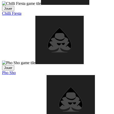
Jouer
Chilli Fiesta
Jouer
Pho Sho