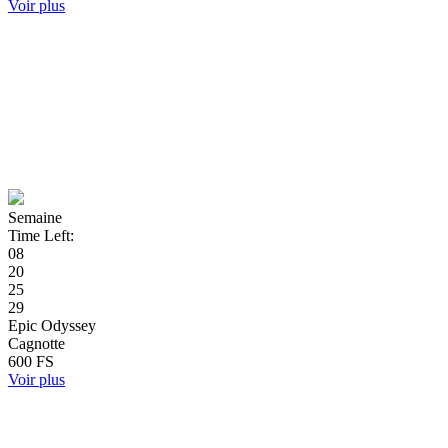
Voir plus
Semaine
Time Left:
08
20
25
29
Epic Odyssey
Cagnotte
600 FS
Voir plus