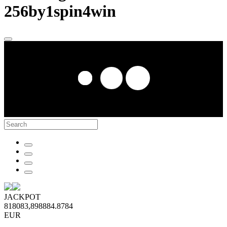
256
by
1spin4win
JACKPOT
8
1
8
0
8
3
,
8
9
8
8
8
4
.
8
7
8
4
EUR